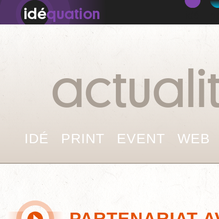
idé
pr
actuali
IDÉ
PRINT
EVENT
WEB
PARTENARIAT A