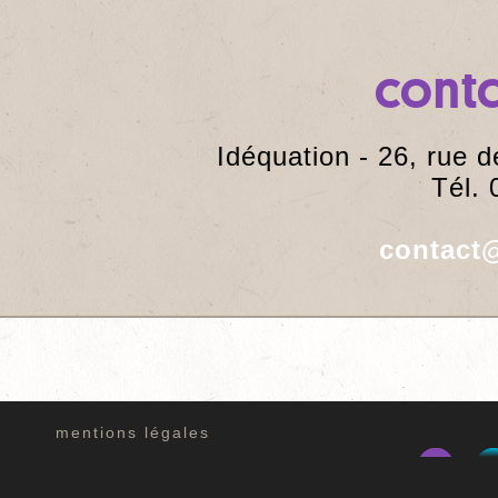
cont
Idéquation - 26, rue 
Tél. 
contact@
mentions légales
idé
pr